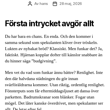
Av
hans
28 maj, 2026
Inläggsförfattare
Inläggsdatum
Första intrycket avgör allt
Du har bara en chans. En enda. Och den kommer i
samma sekund som spekulanten kliver över tröskeln.
Lukten av nybakat bröd? Klassiskt. Men funkar det? Ja,
faktiskt. Hjärnan kopplar dofter till känslor snabbare än
du hinner säga ”budgivning”.
Men vet du vad som funkar ännu bättre? Renlighet. Inte
den där halvdana städningen du gör innan
svärföräldrarna kommer. Utan riktig, ordentlig renlighet.
Fönsterputs som får eftermiddagsljuset att dansa över
parketten. Badrumskranar som blänker. Fogar utan
mögel. Det låter kanske överdrivet, men spekulanter ser
allt. De letar efter fel.