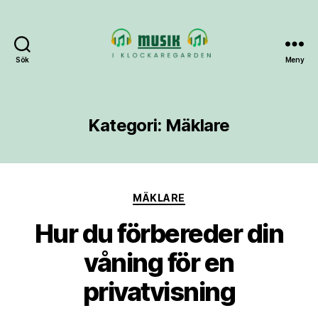
Sök
Meny
Musik-
i-
klockaregarden.se
Kategori:
Mäklare
Kategorier
MÄKLARE
Hur du förbereder din
våning för en
privatvisning