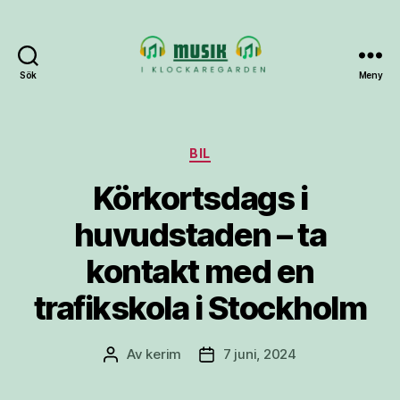
Sök
Meny
Musik-
i-
klockaregarden.se
Kategorier
BIL
Körkortsdags i
huvudstaden – ta
kontakt med en
trafikskola i Stockholm
Av
kerim
7 juni, 2024
Inläggsförfattare
Inläggsdatum