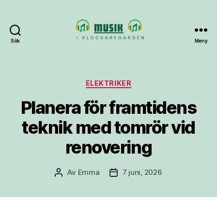
Sök
Meny
Musik-
i-
klockaregarden.se
Kategorier
ELEKTRIKER
Planera för framtidens
teknik med tomrör vid
renovering
Av
Emma
7 juni, 2026
Inläggsförfattare
Inläggsdatum